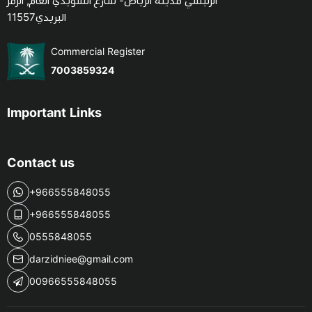
الرئيسي مدينة الرياض- شارع السويدي العام, الرمز
البريدي11557
Commercial Register
7003859324
Important Links
Contact us
+966555848055
+966555848055
0555848055
darzidniee@gmail.com
00966555848055